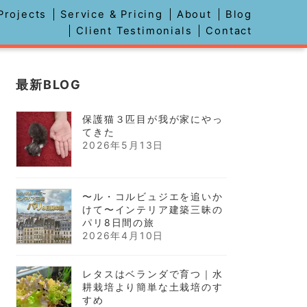
Projects
Service & Pricing
About
Blog
デザイン
Client Testimonials
Contact
最新BLOG
保護猫３匹目が我が家にやっ
てきた
2026年5月13日
〜ル・コルビュジエを追いか
けて〜インテリア建築三昧の
パリ8日間の旅
2026年4月10日
レタスはベランダで育つ｜水
耕栽培より簡単な土栽培のす
すめ