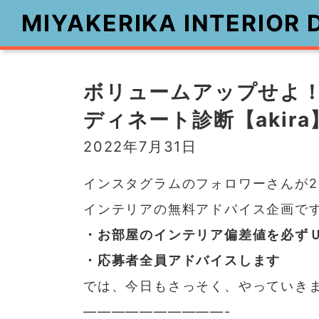
MIYAKERIKA INTERIOR 
コ
ナ
ン
ビ
ボリュームアップせよ！
テ
ゲ
ン
ー
ディネート診断【akir
ツ
シ
へ
ョ
2022年7月31日
ス
ン
キ
に
インスタグラムのフォロワーさんが2
ッ
移
インテリアの無料アドバイス企画で
プ
動
・お部屋のインテリア偏差値を必ず
・応募者全員アドバイスします
では、今日もさっそく、やっていき
——————————-