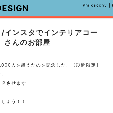
Philosophy
DESIGN
三宅利佳 インテリア
/インスタでインテリアコー
a】さんのお部屋
,000人を超えたのを記念した、【期間限定】
す。
ＵＰさせます
ましょう！！