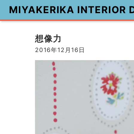
MIYAKERIKA INTERIOR 
コ
ナ
ン
ビ
想像力
テ
ゲ
ン
ー
2016年12月16日
ツ
シ
へ
ョ
ス
ン
キ
に
ッ
移
プ
動