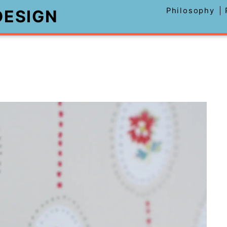
Philosophy
DESIGN
三宅利佳 インテリア