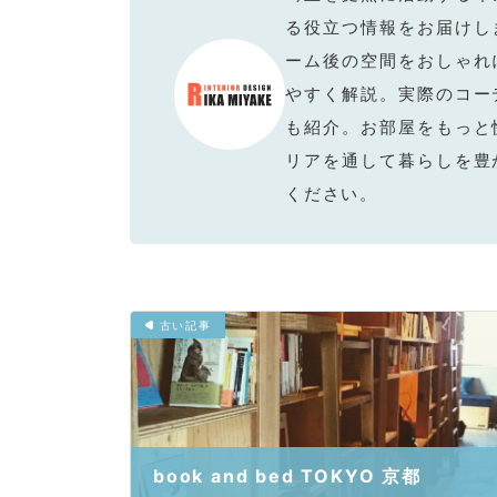
三
る役立つ情報をお届けし
宅
ーム後の空間をおしゃれ
やすく解説。実際のコー
利
も紹介。お部屋をもっと
佳
リアを通して暮らしを豊
ください。
の
イ
ン
古い記事
テ
リ
ア
book and bed TOKYO 京都