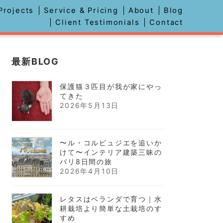
Projects
Service & Pricing
About
Blog
デザイン
Client Testimonials
Contact
最新BLOG
保護猫３匹目が我が家にやっ
てきた
2026年5月13日
〜ル・コルビュジエを追いか
けて〜インテリア建築三昧の
パリ8日間の旅
2026年4月10日
レタスはベランダで育つ｜水
耕栽培より簡単な土栽培のす
すめ