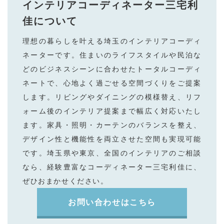
インテリアコーディネーター三宅利
例
佳
について
に
理想の暮らしを叶える埼⽟のインテリアコーディ
つ
ネーターです。住まいのライフスタイルや⺠泊な
い
どのビジネスシーンに合わせたトータルコーディ
て
ネートで、⼼地よく過ごせる空間づくりをご提案
します。リビングやダイニングの模様替え、リフ
ォーム後のインテリア提案まで幅広く対応いたし
ます。家具・照明・カーテンのバランスを整え、
デザイン性と機能性を両⽴させた空間も実現可能
です。埼⽟県や東京、全国のインテリアのご相談
なら、経験豊富なコーディネーター三宅利佳に、
ぜひおまかせください。
お問い合わせはこちら