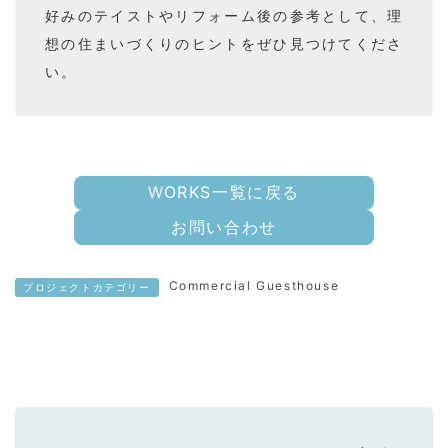
ン
好みのテイストやリフォーム後の参考として、理
テ
想の住まいづくりのヒントをぜひ見つけてくださ
い。
リ
ア
コ
WORKS一覧に戻る
ー
お問い合わせ
デ
ィ
Commercial Guesthouse
プロジェクトカテゴリー
ネ
ー
ト
実